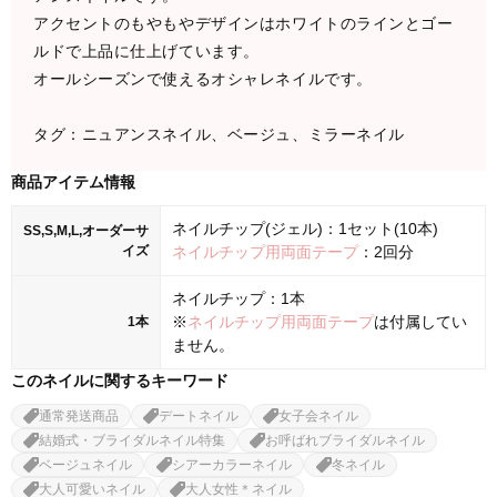
アクセントのもやもやデザインはホワイトのラインとゴー
ルドで上品に仕上げています。
オールシーズンで使えるオシャレネイルです。
タグ：ニュアンスネイル、ベージュ、ミラーネイル
商品アイテム情報
ネイルチップ(ジェル)：1セット(10本)
SS,S,M,L,オーダーサ
イズ
ネイルチップ用両面テープ
：2回分
ネイルチップ：1本
※
ネイルチップ用両面テープ
は付属してい
1本
ません。
このネイルに関するキーワード
通常発送商品
デートネイル
女子会ネイル
結婚式・ブライダルネイル特集
お呼ばれブライダルネイル
ベージュネイル
シアーカラーネイル
冬ネイル
大人可愛いネイル
大人女性＊ネイル