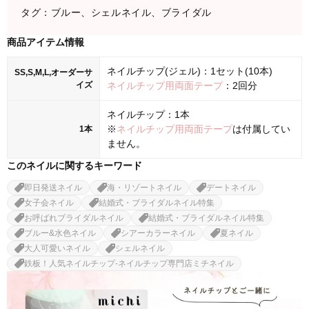
タグ：ブルー、シェルネイル、ブライダル
商品アイテム情報
ネイルチップ(ジェル)：1セット(10本)
SS,S,M,L,オーダーサ
イズ
ネイルチップ用両面テープ
：2回分
ネイルチップ：1本
※
ネイルチップ用両面テープ
は付属してい
1本
ません。
このネイルに関するキーワード
即日発送ネイル
海・リゾートネイル
デートネイル
女子会ネイル
結婚式・ブライダルネイル特集
お呼ばれブライダルネイル
結婚式・ブライダルネイル特集
ブルー&水色ネイル
シアーカラーネイル
夏ネイル
大人可愛いネイル
シェルネイル
鉄板！人気ネイルチップ-ネイルチップ専門店ミチネイル