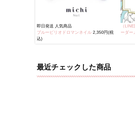
即日発送
人気商品
（LI
ブルーピリオドロマンネイル
2,350円(税
イル
2,350円(税込)
ーダー
込)
最近チェックした商品