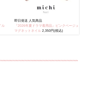
即日発送
人気商品
New
イル
『2026年夏ドラマ着用品』ピンクベージュ
琥珀のラテニュ
マグネットネイル
2,350円(税込)
込)