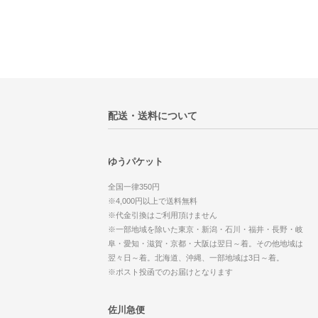
配送・送料について
ゆうパケット
全国一律350円
※4,000円以上で送料無料
※代金引換はご利用頂けません
※一部地域を除いた東京・新潟・石川・福井・長野・岐
阜・愛知・滋賀・京都・大阪は翌日～着。その他地域は
翌々日～着。北海道、沖縄、一部地域は3日～着。
※ポスト投函でのお届けとなります
佐川急便