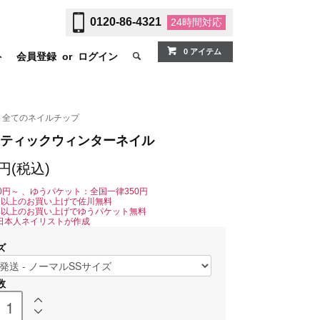
0120-86-4321
24時間
対応
0 アイテム
ト
会員登録
or
ログイン
全てのネイルチップ
ティックウィンターネイル
0円(税込)
0円～ 、ゆうパケット：全国一律350円
0円以上のお買い上げで佐川無料
0円以上のお買い上げでゆうパケット無料
日本人ネイリストが作成
ズ
数