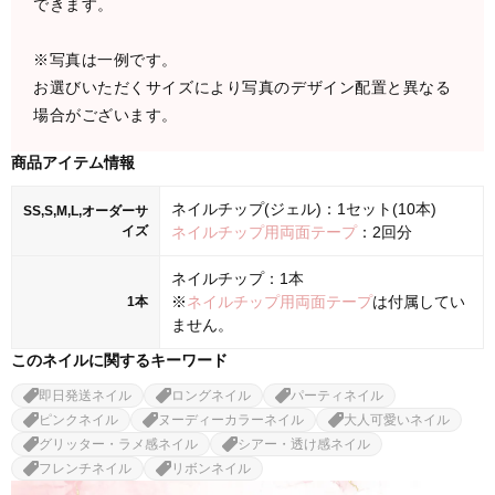
できます。
※写真は一例です。
お選びいただくサイズにより写真のデザイン配置と異なる
場合がございます。
商品アイテム情報
ネイルチップ(ジェル)：1セット(10本)
SS,S,M,L,オーダーサ
イズ
ネイルチップ用両面テープ
：2回分
ネイルチップ：1本
※
ネイルチップ用両面テープ
は付属してい
1本
ません。
このネイルに関するキーワード
即日発送ネイル
ロングネイル
パーティネイル
ピンクネイル
ヌーディーカラーネイル
大人可愛いネイル
グリッター・ラメ感ネイル
シアー・透け感ネイル
フレンチネイル
リボンネイル