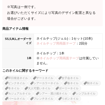
※写真は一例です。
お選びいただくサイズにより写真のデザイン配置と異なる
場合がございます。
商品アイテム情報
ネイルチップ(ジェル)：1セット(10本)
SS,S,M,L,オーダーサ
イズ
ネイルチップ用両面テープ
：2回分
ネイルチップ：1本
※
ネイルチップ用両面テープ
は付属してい
1本
ません。
このネイルに関するキーワード
即日発送ネイル
デートネイル
女子会ネイル
ピンクネイル
シアーカラーネイル
春ネイル
秋ネイル
冬ネイル
大人可愛いネイル
ガーリーネイル
カジュアルネイル
シアー・透け感ネイル
シンプルネイル
パールネイル
フレンチネイル
リボンネイル