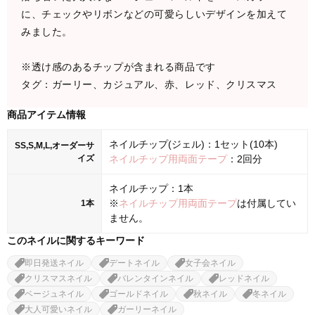
に、チェックやリボンなどの可愛らしいデザインを加えて
みました。
※透け感のあるチップが含まれる商品です
タグ：ガーリー、カジュアル、赤、レッド、クリスマス
商品アイテム情報
ネイルチップ(ジェル)：1セット(10本)
SS,S,M,L,オーダーサ
イズ
ネイルチップ用両面テープ
：2回分
ネイルチップ：1本
※
ネイルチップ用両面テープ
は付属してい
1本
ません。
このネイルに関するキーワード
即日発送ネイル
デートネイル
女子会ネイル
クリスマスネイル
バレンタインネイル
レッドネイル
ベージュネイル
ゴールドネイル
秋ネイル
冬ネイル
大人可愛いネイル
ガーリーネイル