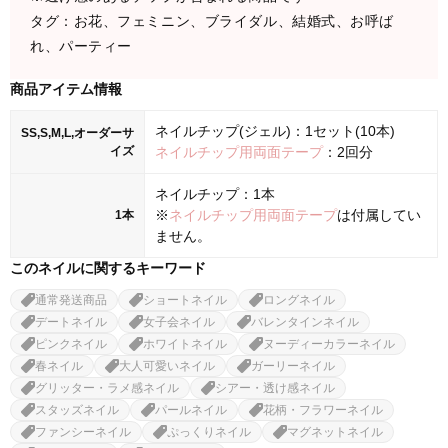
タグ：お花、フェミニン、ブライダル、結婚式、お呼ば
れ、パーティー
商品アイテム情報
ネイルチップ(ジェル)：1セット(10本)
SS,S,M,L,オーダーサ
イズ
ネイルチップ用両面テープ
：2回分
ネイルチップ：1本
※
ネイルチップ用両面テープ
は付属してい
1本
ません。
このネイルに関するキーワード
通常発送商品
ショートネイル
ロングネイル
デートネイル
女子会ネイル
バレンタインネイル
ピンクネイル
ホワイトネイル
ヌーディーカラーネイル
春ネイル
大人可愛いネイル
ガーリーネイル
グリッター・ラメ感ネイル
シアー・透け感ネイル
スタッズネイル
パールネイル
花柄・フラワーネイル
ファンシーネイル
ぷっくりネイル
マグネットネイル