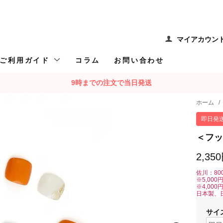
マイアカウン
ご利用ガイド
コラム
お問い合わせ
9時までの注文で当日発送
ホーム
/
即日発
＜フッ
2,35
佐川：80
※5,00
※4,00
日本製、
サイ