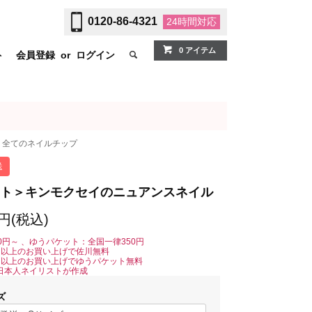
0120-86-4321
24時間
対応
0 アイテム
ト
会員登録
or
ログイン
全てのネイルチップ
送
ト＞キンモクセイのニュアンスネイル
0円(税込)
0円～ 、ゆうパケット：全国一律350円
0円以上のお買い上げで佐川無料
0円以上のお買い上げでゆうパケット無料
日本人ネイリストが作成
ズ