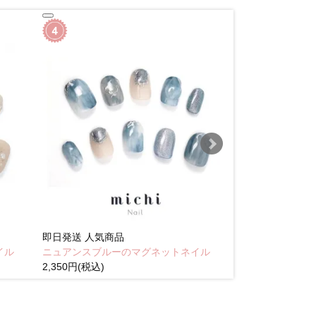
即日発送
人気商品
即日発送
人気商
イル
ニュアンスブルーのマグネットネイル
Brown pink
2,350円(税込)
(税込)