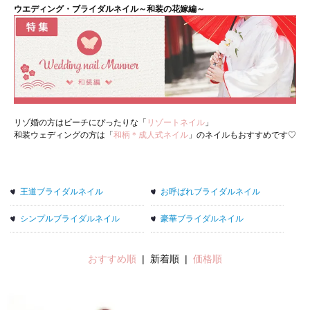
ウエディング・ブライダルネイル～和装の花嫁編～
リゾ婚の方はビーチにぴったりな「
リゾートネイル
」
和装ウェディングの方は「
和柄＊成人式ネイル
」のネイルもおすすめです♡
王道ブライダルネイル
お呼ばれブライダルネイル
シンプルブライダルネイル
豪華ブライダルネイル
おすすめ順
| 新着順 |
価格順