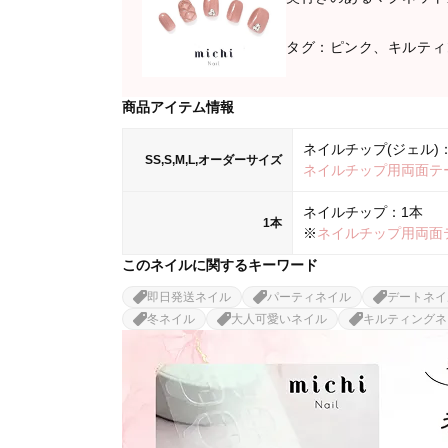
タグ：ピンク、キルティ
商品アイテム情報
ネイルチップ(ジェル)：
SS,S,M,L,オーダーサイズ
ネイルチップ用両面テ
ネイルチップ：1本
1本
※
ネイルチップ用両面
このネイルに関するキーワード
即日発送ネイル
パーティネイル
デートネイ
冬ネイル
大人可愛いネイル
キルティングネ