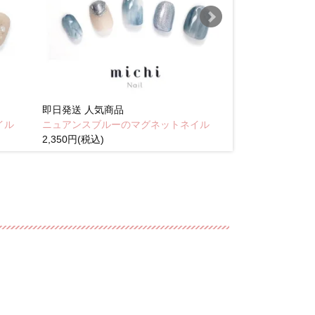
即日発送
人気商品
即日発送
人気商
イル
ニュアンスブルーのマグネットネイル
Brown pink
2,350円(税込)
(税込)