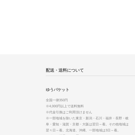
配送・送料について
ゆうパケット
全国一律350円
※4,000円以上で送料無料
※代金引換はご利用頂けません
※一部地域を除いた東京・新潟・石川・福井・長野・岐
阜・愛知・滋賀・京都・大阪は翌日～着。その他地域は
翌々日～着。北海道、沖縄、一部地域は3日～着。