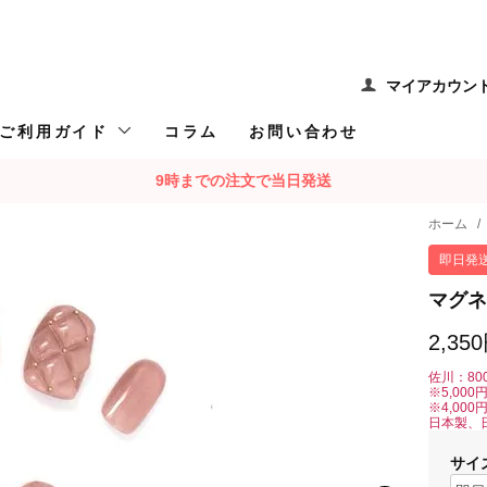
マイアカウン
ご利用ガイド
コラム
お問い合わせ
9時までの注文で当日発送
ホーム
/
即日発
マグネ
2,35
佐川：80
※5,00
※4,00
日本製、
サイ