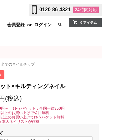
0120-86-4321
24時間
対応
0 アイテム
ト
会員登録
or
ログイン
全てのネイルチップ
送
ット×キルティングネイル
0円(税込)
0円～ 、ゆうパケット：全国一律350円
0円以上のお買い上げで佐川無料
0円以上のお買い上げでゆうパケット無料
日本人ネイリストが作成
ズ