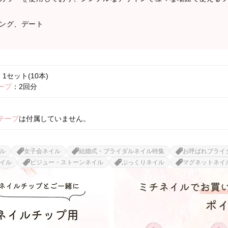
ング、デート
1セット(10本)
ープ
：2回分
テープ
は付属していません。
ル
女子会ネイル
結婚式・ブライダルネイル特集
お呼ばれブライ
イル
ビジュー・ストーンネイル
ぷっくりネイル
マグネットネイ