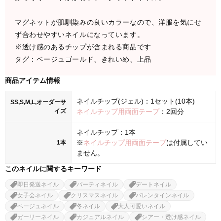
マグネットが肌馴染みの良いカラーなので、洋服を気にせ
ず合わせやすいネイルになっています。
※透け感のあるチップが含まれる商品です
タグ：ベージュゴールド、きれいめ、上品
商品アイテム情報
ネイルチップ(ジェル)：1セット(10本)
SS,S,M,L,オーダーサ
イズ
ネイルチップ用両面テープ
：2回分
ネイルチップ：1本
※
ネイルチップ用両面テープ
は付属してい
1本
ません。
このネイルに関するキーワード
即日発送ネイル
パーティネイル
デートネイル
女子会ネイル
クリスマスネイル
バレンタインネイル
ベージュネイル
冬ネイル
大人可愛いネイル
ガーリーネイル
カジュアルネイル
シアー・透け感ネイル