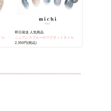
即日発送
人気商品
即日発送
人気商
イル
ニュアンスブルーのマグネットネイル
Brown pink
2,350円(税込)
(税込)