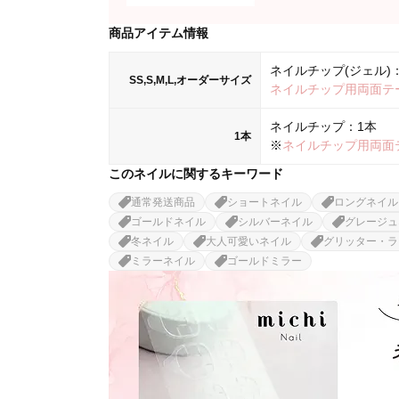
商品アイテム情報
ネイルチップ(ジェル)：
SS,S,M,L,オーダーサイズ
ネイルチップ用両面テ
ネイルチップ：1本
1本
※
ネイルチップ用両面
このネイルに関するキーワード
通常発送商品
ショートネイル
ロングネイル
ゴールドネイル
シルバーネイル
グレージュ
冬ネイル
大人可愛いネイル
グリッター・ラ
ミラーネイル
ゴールドミラー