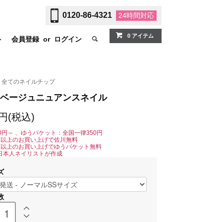
0120-86-4321
24時間
対応
0 アイテム
ト
会員登録
or
ログイン
全てのネイルチップ
ベージュニュアンスネイル
0円(税込)
0円～ 、ゆうパケット：全国一律350円
0円以上のお買い上げで佐川無料
0円以上のお買い上げでゆうパケット無料
日本人ネイリストが作成
ズ
数