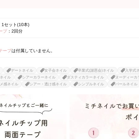
1セット(10本)
ープ
：2回分
テープ
は付属していません。
デートネイル
女子会ネイル
卒業式(謝恩会)ネイル
入学式
ネイル
シアーカラーネイル
ダスティカラーネイル
ヌーディーカ
メ感ネイル
シアー・透け感ネイル
シンプルネイル
パールネイル