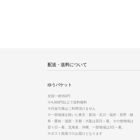
配送・送料について
ゆうパケット
全国一律350円
※4,000円以上で送料無料
※代金引換はご利用頂けません
※一部地域を除いた東京・新潟・石川・福井・長野・岐
阜・愛知・滋賀・京都・大阪は翌日～着。その他地域は
翌々日～着。北海道、沖縄、一部地域は3日～着。
※ポスト投函でのお届けとなります