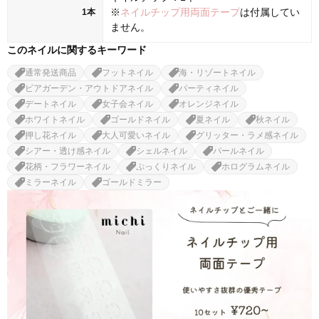
※
ネイルチップ用両面テープ
は付属してい
1本
ません。
このネイルに関するキーワード
通常発送商品
フットネイル
海・リゾートネイル
ビアガーデン・アウトドアネイル
パーティネイル
デートネイル
女子会ネイル
オレンジネイル
ホワイトネイル
ゴールドネイル
夏ネイル
秋ネイル
押し花ネイル
大人可愛いネイル
グリッター・ラメ感ネイル
シアー・透け感ネイル
シェルネイル
パールネイル
花柄・フラワーネイル
ぷっくりネイル
ホログラムネイル
ミラーネイル
ゴールドミラー