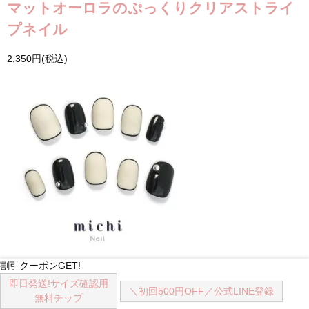
マットオーロラのぷっくりクリアストライ
プネイル
2,350円(税込)
割引クーポンGET!
大人モードネイル
即日発送!
サイズ確認用
＼初回500円OFF／
公式LINE登録
無料チップ
2,350円(税込)