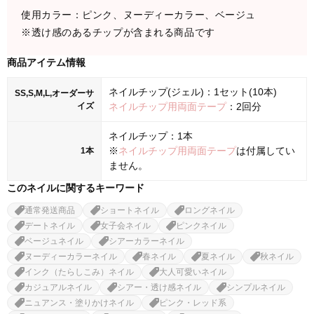
使用カラー：ピンク、ヌーディーカラー、ベージュ
※透け感のあるチップが含まれる商品です
商品アイテム情報
ネイルチップ(ジェル)：1セット(10本)
SS,S,M,L,オーダーサ
イズ
ネイルチップ用両面テープ
：2回分
ネイルチップ：1本
※
ネイルチップ用両面テープ
は付属してい
1本
ません。
このネイルに関するキーワード
通常発送商品
ショートネイル
ロングネイル
デートネイル
女子会ネイル
ピンクネイル
ベージュネイル
シアーカラーネイル
ヌーディーカラーネイル
春ネイル
夏ネイル
秋ネイル
インク（たらしこみ）ネイル
大人可愛いネイル
カジュアルネイル
シアー・透け感ネイル
シンプルネイル
ニュアンス・塗りかけネイル
ピンク・レッド系